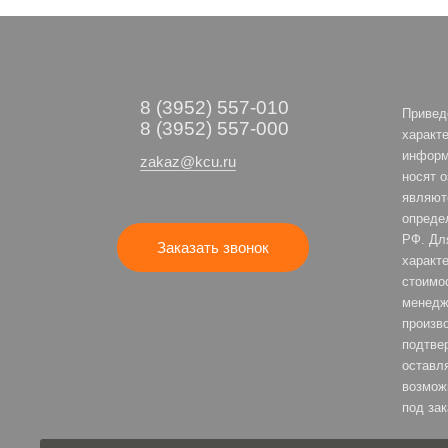
8 (3952) 557-010
Привед
8 (3952) 557-000
характе
информ
zakaz@kcu.ru
носят 
являют
опреде
РФ. Дл
Заказать звонок
характе
стоимо
менедж
произв
подтве
оставля
возмож
под зак