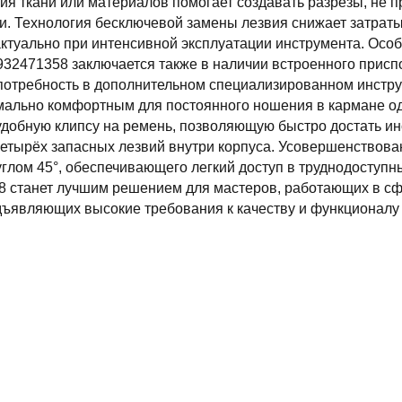
я ткани или материалов помогает создавать разрезы, не п
и. Технология бесключевой замены лезвия снижает затраты
ктуально при интенсивной эксплуатации инструмента. Осо
932471358 заключается также в наличии встроенного присп
потребность в дополнительном специализированном инстру
мально комфортным для постоянного ношения в кармане о
добную клипсу на ремень, позволяющую быстро достать инс
етырёх запасных лезвий внутри корпуса. Усовершенствова
углом 45°, обеспечивающего легкий доступ в труднодоступн
8 станет лучшим решением для мастеров, работающих в сф
дъявляющих высокие требования к качеству и функционалу 