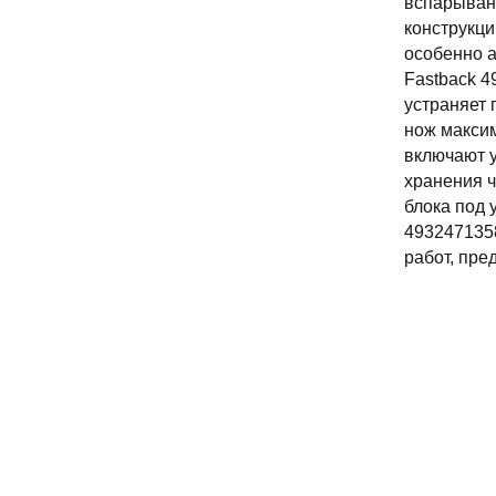
вспарывани
конструкци
особенно а
Fastback 4
устраняет 
нож макси
включают у
хранения ч
блока под 
493247135
работ, пре