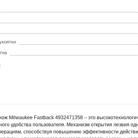
укоятки
тна
е
ож Milwaukee Fastback 4932471358 – это высокотехнологи
ого удобства пользователя. Механизм открытия лезвия одно
перациям, способствуя повышению эффективности действи