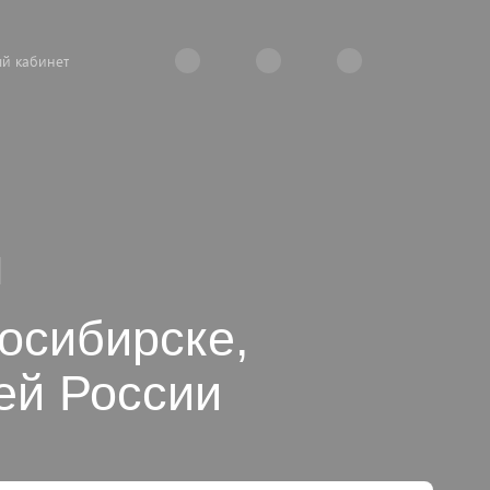
й кабинет
осибирске,
сей России