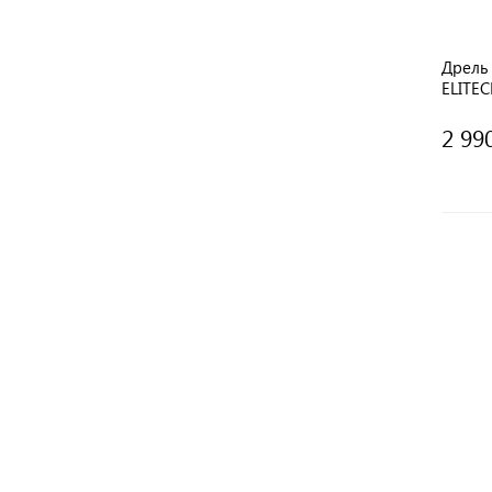
Дрель 
ELITE
2 99