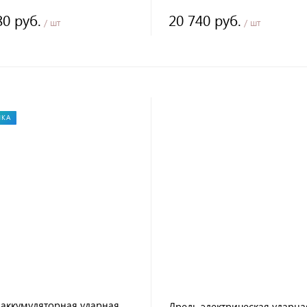
80 руб.
20 740 руб.
/ шт
/ шт
НКА
 аккумуляторная ударная
Дрель электрическая ударна