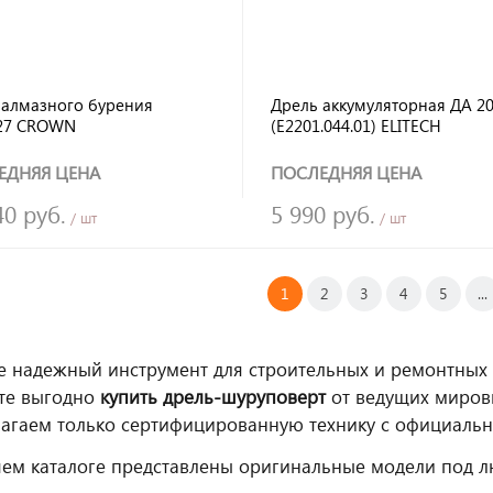
 алмазного бурения
Дрель аккумуляторная ДА 2
27 CROWN
(E2201.044.01) ELITECH
ЕДНЯЯ ЦЕНА
ПОСЛЕДНЯЯ ЦЕНА
40 руб.
5 990 руб.
/ шт
/ шт
1
2
3
4
5
...
 надежный инструмент для строительных и ремонтных 
те выгодно
купить дрель-шуруповерт
от ведущих миров
агаем только сертифицированную технику с официально
ем каталоге представлены оригинальные модели под л