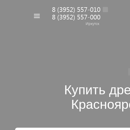
8 (3952) 557-010
8 (3952) 557-000
Например,
дрель
Иркутск
Найти
в каталоге
Купить др
Красноярс