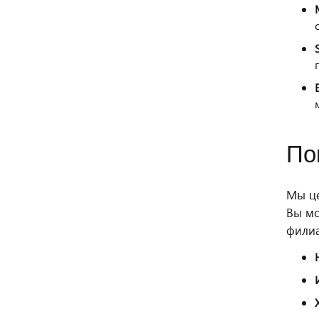
По
Мы це
Вы мо
филиа