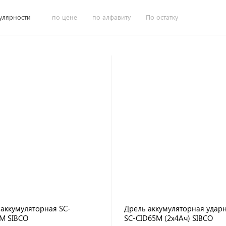
улярности
по цене
по алфавиту
По остатку
 аккумуляторная SC-
Дрель аккумуляторная удар
M SIBCO
SC-CID65M (2x4Ач) SIBCO