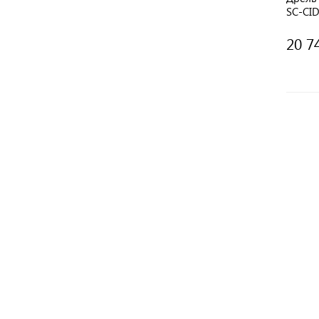
SC-СID
(совме
20 7