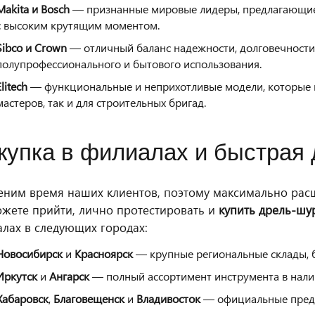
Makita и Bosch
— признанные мировые лидеры, предлагающие
с высоким крутящим моментом.
Sibco и Crown
— отличный баланс надежности, долговечности
полупрофессионального и бытового использования.
Elitech
— функциональные и неприхотливые модели, которые 
мастеров, так и для строительных бригад.
купка в филиалах и быстрая 
ним время наших клиентов, поэтому максимально расш
жете прийти, лично протестировать и
купить дрель-шу
лах в следующих городах:
Новосибирск
и
Красноярск
— крупные региональные склады, б
Иркутск
и
Ангарск
— полный ассортимент инструмента в налич
Хабаровск
,
Благовещенск
и
Владивосток
— официальные предст