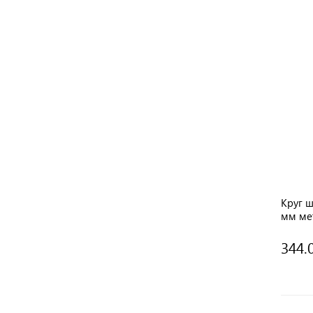
Круг 
мм ме
344.