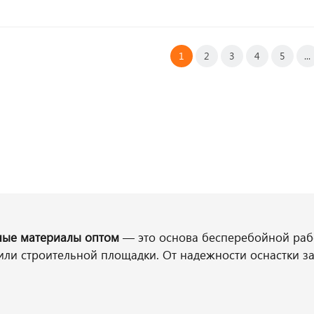
1
2
3
4
5
...
ные материалы оптом
— это основа бесперебойной раб
и строительной площадки. От надежности оснастки за