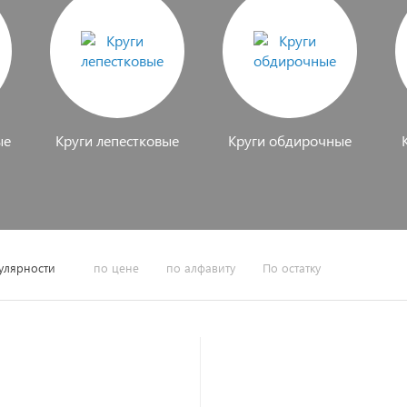
ые
Круги лепестковые
Круги обдирочные
улярности
по цене
по алфавиту
По остатку