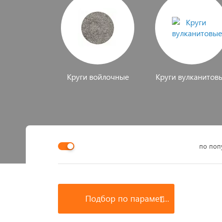
Круги войлочные
Круги вулканитов
по поп
Подбор по параметрам