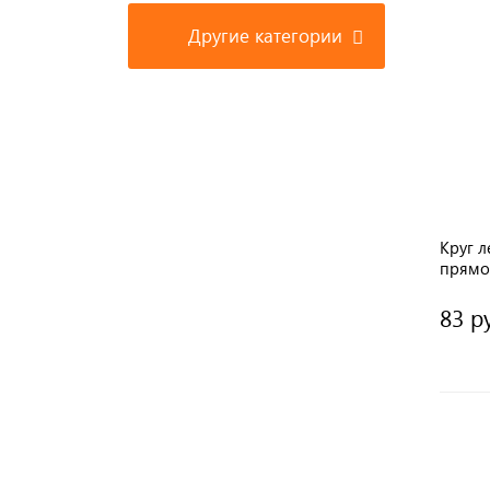
Другие категории
Круг л
прямо
200шт 
83 р