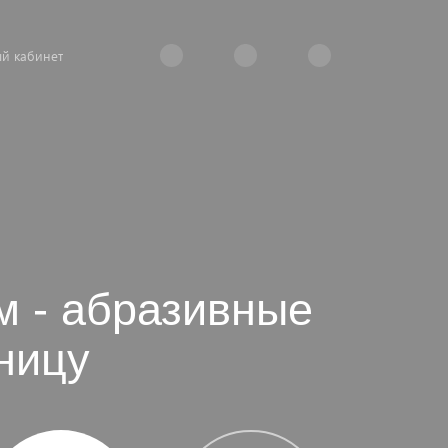
й кабинет
м - абразивные
ницу