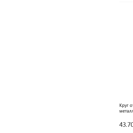
Круг о
метал
43.7