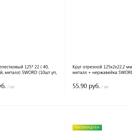
епестковый 125* 22 ( 40,
Круг отрезной 125х2х22.2 м
й, металл) SWORD (10шт уп,
металл + нержавейка SWOR
кор)
уб.
55.90 руб.
/ шт
/ шт
РЕКОМЕНДУЕМ