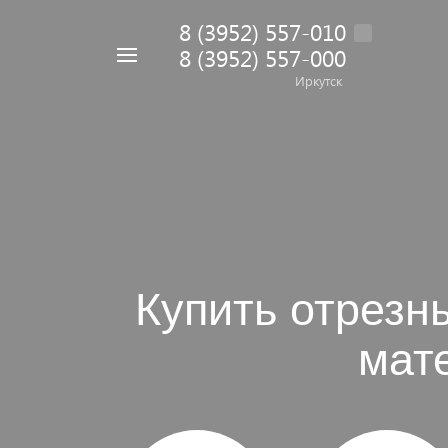
8 (3952) 557-010
8 (3952) 557-000
Например,
дрель
Иркутск
Найти
в каталоге
Купить отрезн
мат