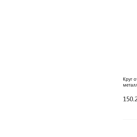
Круг о
метал
150.