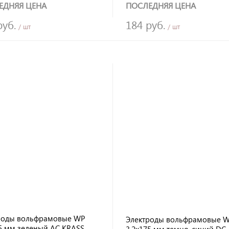
ЕДНЯЯ ЦЕНА
ПОСЛЕДНЯЯ ЦЕНА
руб.
184 руб.
/ шт
/ шт
роды вольфрамовые WP
Электроды вольфрамовые W
75 мм зеленый AC KRASS