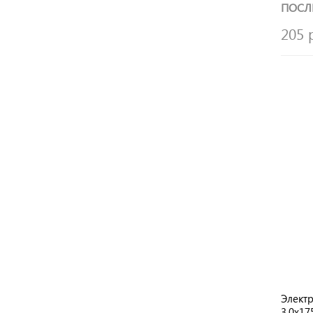
ПОСЛ
205 
Элект
3.0х1