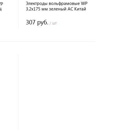
Электроды вольфрамовые WP
WP
3.2х175 мм зеленый AC Китай
й
307 руб.
/ шт