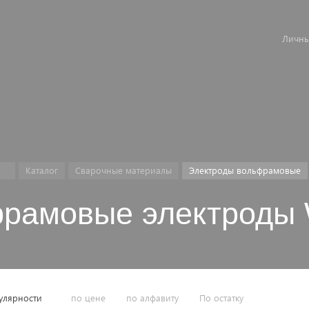
Личны
Каталог
Сварочные материалы
Электроды вольфрамовые
фрамовые электроды 
улярности
по цене
по алфавиту
По остатку