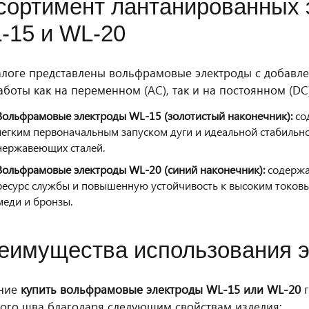
сортимент лантанированных 
-15 и WL-20
алоге представлены вольфрамовые электроды с добавле
аботы как на переменном (AC), так и на постоянном (DC)
Вольфрамовые электроды WL-15 (золотистый наконечник):
со
легким первоначальным запуском дуги и идеальной стабильн
нержавеющих сталей.
Вольфрамовые электроды WL-20 (синий наконечник):
содержа
ресурс службы и повышенную устойчивость к высоким токовы
меди и бронзы.
еимущества использования э
ние
купить вольфрамовые электроды WL-15 или WL-20
г
ого шва благодаря следующим свойствам изделия: