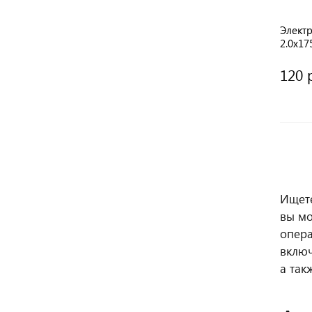
Элект
2.0х1
120 
Ищете
вы м
опера
вклю
а так