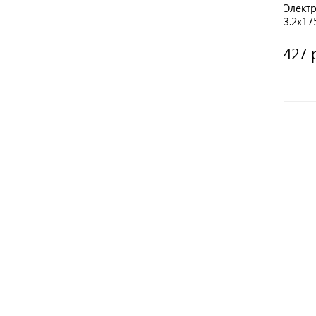
Элект
3.2х1
427 