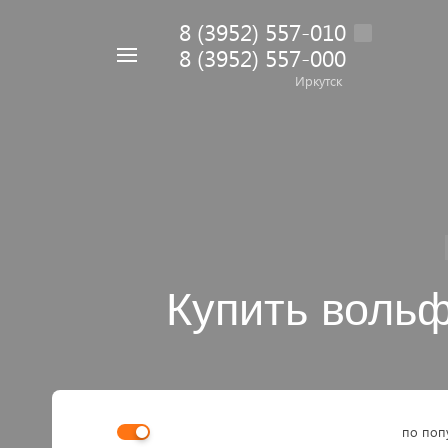
8 (3952) 557-010
8 (3952) 557-000
Например,
дрель
Иркутск
Найти
в каталоге
Купить воль
по поп