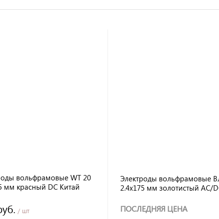
роды вольфрамовые WT 20
Электроды вольфрамовые В
75 мм красный DC Китай
2.4х175 мм золотистый AC/D
КЕДР НАКС
руб.
ПОСЛЕДНЯЯ ЦЕНА
/ шт