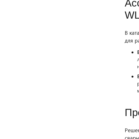
Ас
WL
В кат
для р
Пр
Реше
сварн