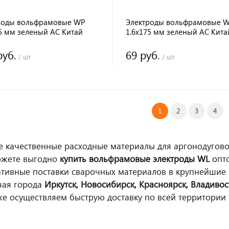
роды вольфрамовые WP
Электроды вольфрамовые 
75 мм зеленый AC Китай
1.6х175 мм зеленый AC Кита
руб.
69 руб.
/ шт
/ шт
1
2
3
4
 качественные расходные материалы для аргонодугово
ожете выгодно
купить вольфрамовые электроды WL
опто
тивные поставки сварочных материалов в крупнейшие
чая города
Иркутск, Новосибирск, Красноярск, Владивос
же осуществляем быструю доставку по всей территории 