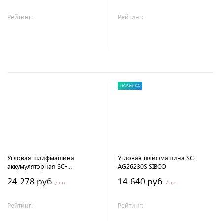
Рейтинг:
Рейтинг:
В корзину
В корзину
НОВИНКА
Угловая шлифмашина
Угловая шлифмашина SC-
аккумуляторная SC-
AG26230S SIBCO
CAG10125EM SIBCO
24 278 руб.
14 640 руб.
/ шт
/ шт
Рейтинг:
Рейтинг: