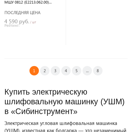
МШУ 0812 (E2213.062.00)
ELITECH (11800 об/мин, 22.2
мм, 1.6 кг) щеточный
ПОСЛЕДНЯЯ ЦЕНА
4 590 руб.
/ шт
Рейтинг:
В корзину
1
2
3
4
5
...
8
Купить электрическую
шлифовальную машинку (УШМ)
в «Сибинструмент»
Электрическая угловая шлифовальная машинка
(УШМ), известная как болгарка — это незаменимый