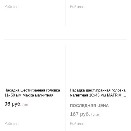
Рейтинг:
Рейтинг:
В корзину
В корзину
Насадка шестигранная головка
Насадка шестигранная головка
11- 50 мм Makita магнитная
магнитная 10х45 мм MATRIX (2
шт)
96 руб.
/ шт
ПОСЛЕДНЯЯ ЦЕНА
167 руб.
/ упак.
Рейтинг:
Рейтинг: