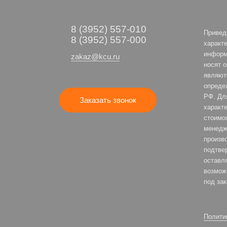
8 (3952) 557-010
Привед
8 (3952) 557-000
характе
информ
zakaz@kcu.ru
носят 
являют
опреде
РФ. Дл
Заказать звонок
характе
стоимо
менедж
произв
подтве
оставля
возмож
под зак
Полити