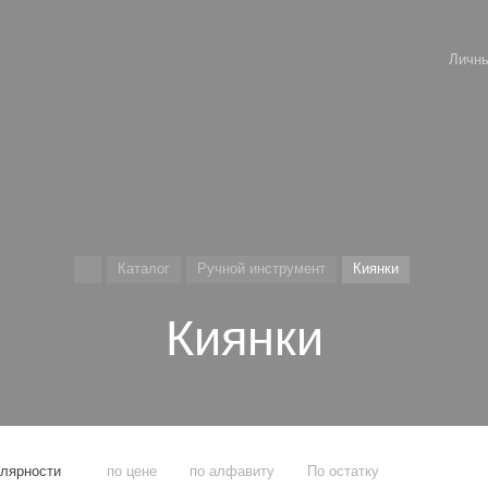
Личны
Каталог
Ручной инструмент
Киянки
Киянки
улярности
по цене
по алфавиту
По остатку