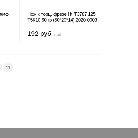
Нож к торц. фрезе НФТ3787 125
Х6ВФ
Т5К10 60 гр (50*20*14) 2020-0003
192 руб.
/ шт
11