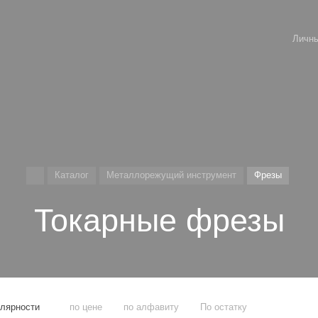
Личны
Каталог
Металлорежущий инструмент
Фрезы
Токарные фрезы
улярности
по цене
по алфавиту
По остатку