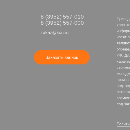
8 (3952) 557-010
Привед
8 (3952) 557-000
характе
информ
zakaz@kcu.ru
носят 
являют
опреде
РФ. Дл
Заказать звонок
характе
стоимо
менедж
произв
подтве
оставля
возмож
под зак
Полити