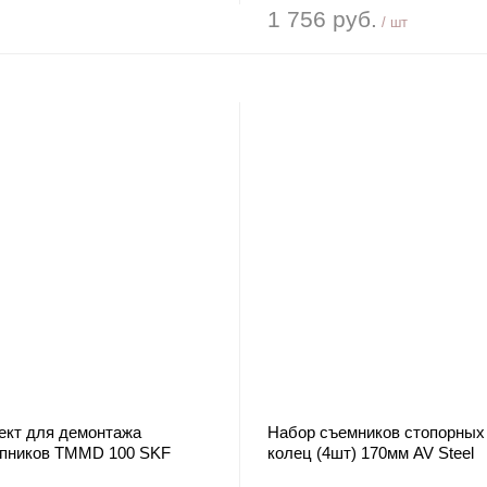
1 756 руб.
/ шт
ект для демонтажа
Набор съемников стопорных
пников TMMD 100 SKF
колец (4шт) 170мм AV Steel
т застежки кейса)