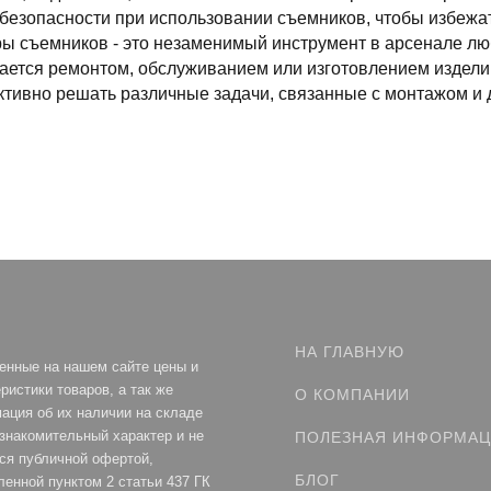
безопасности при использовании съемников, чтобы избежа
ы съемников - это незаменимый инструмент в арсенале лю
ается ремонтом, обслуживанием или изготовлением издели
тивно решать различные задачи, связанные с монтажом и 
НА ГЛАВНУЮ
енные на нашем сайте цены и
ристики товаров, а так же
О КОМПАНИИ
ация об их наличии на складе
ознакомительный характер и не
ПОЛЕЗНАЯ ИНФОРМА
ся публичной офертой,
БЛОГ
ленной пунктом 2 статьи 437 ГК