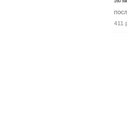
160 з
ПОСЛ
411 