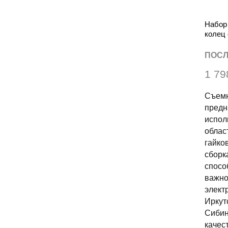
Набор
колец 
ПОСЛ
1 79
Съемн
предн
испол
облас
гайко
сборк
спосо
важно
элект
Иркут
Сибин
качес