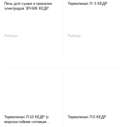
Печь для сушки и прокалки
Термопенал П- 5 КЕДР
электродов ЭП-50К КЕДР
Рейтинг:
Рейтинг:
В корзину
В корзину
Термопенал П-10 КЕДР (с
Термопенал П-5 КЕДР
морозостойким сетевым
кабелем)