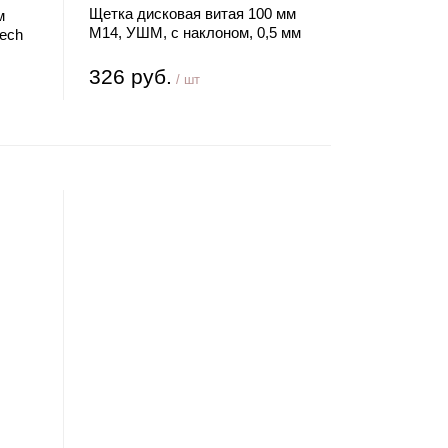
Щетка дисковая витая 100 мм
м
М14, УШМ, с наклоном, 0,5 мм
tech
сталь Kranz
326 руб.
/ шт