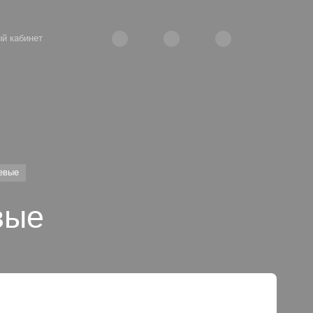
й кабинет
евые
вые