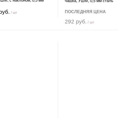
ШМ, с наклоном, 0,5 мм
чашка, УШМ, 0,5 мм сталь
 Сибртех
MATRIX
руб.
ПОСЛЕДНЯЯ ЦЕНА
/ шт
292 руб.
/ шт