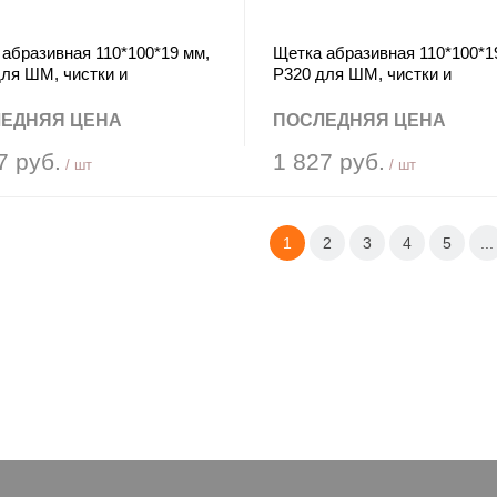
абразивная 110*100*19 мм,
Щетка абразивная 110*100*1
ля ШМ, чистки и
Р320 для ШМ, чистки и
нивания нержавеющей
выравнивания нержавеющей
 Crown CAQ-S110400
стали Crown CAQ-S110320
ЕДНЯЯ ЦЕНА
ПОСЛЕДНЯЯ ЦЕНА
7 руб.
1 827 руб.
/ шт
/ шт
1
2
3
4
5
...