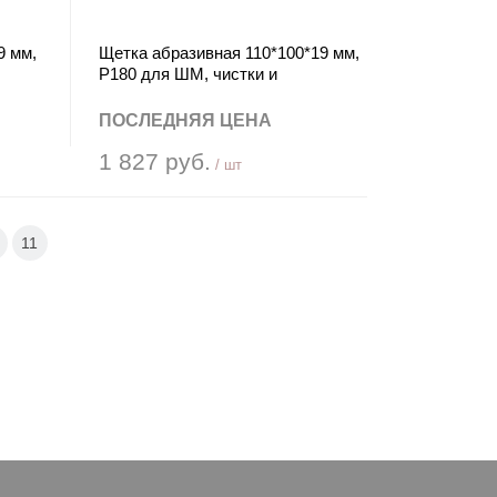
9 мм,
Щетка абразивная 110*100*19 мм,
Р180 для ШМ, чистки и
выравнивания нержавеющей
стали Crown CAQ-S110180
ПОСЛЕДНЯЯ ЦЕНА
1 827 руб.
/ шт
11