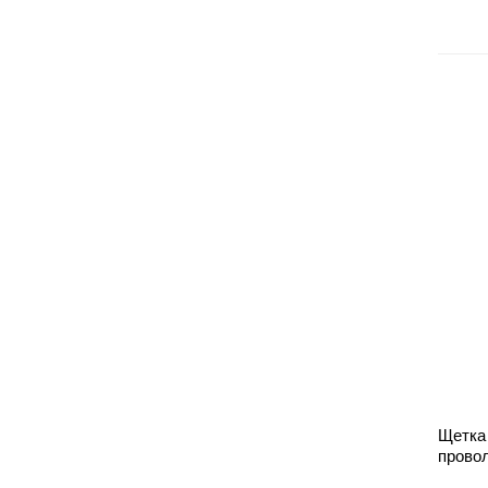
Щетка
провол
сталь