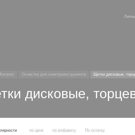
Личны
Каталог
Оснастка для электроинструмента
Щетки дисковые, торц
тки дисковые, торце
улярности
по цене
по алфавиту
По остатку