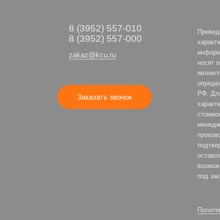
8 (3952) 557-010
Привед
8 (3952) 557-000
характе
информ
zakaz@kcu.ru
носят 
являют
опреде
РФ. Дл
Заказать звонок
характе
стоимо
менедж
произв
подтве
оставля
возмож
под зак
Полити