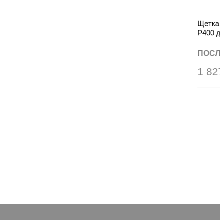
Щетка 
Р400 д
вырав
стали
ПОСЛ
1 82