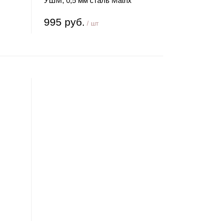
УШМ, 0,5 мм сталь Matrix
995 руб.
/ шт