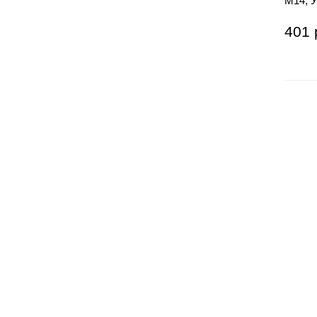
М14, У
сталь
401 