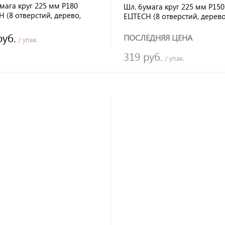
мага круг 225 мм Р180
Шл. бумага круг 225 мм Р150
H (8 отверстий, дерево,
ELITECH (8 отверстий, дерево
, пластик) липучка, для
металл, пластик) липучка, дл
923Э (5 шт)
руб.
МШС 1923Э (5 шт)
ПОСЛЕДНЯЯ ЦЕНА
/ упак.
319 руб.
/ упак.