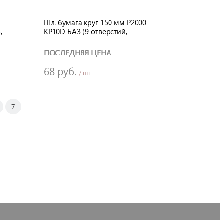
Шл. бумага круг 150 мм Р2000
,
KP10D БАЗ (9 отверстий,
я
универсальный)
самосцепляющийся ТУ 3980-007-
ПОСЛЕДНЯЯ ЦЕНА
00223332-2004
68 руб.
/ шт
7