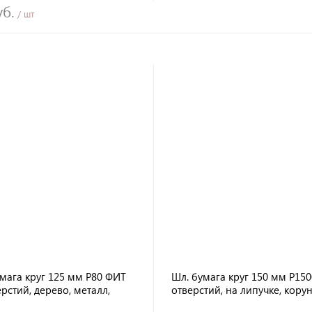
уб.
/ шт
мага круг 125 мм Р80 ФИТ
Шл. бумага круг 150 мм Р150
ерстий, дерево, металл,
отверстий, на липучке, кору
к, бетон. поверхности)
пленка стеарат)