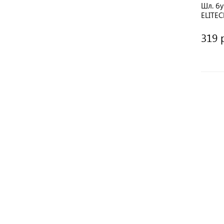
Шл. бу
ELITEC
металл
МШС 1
319 