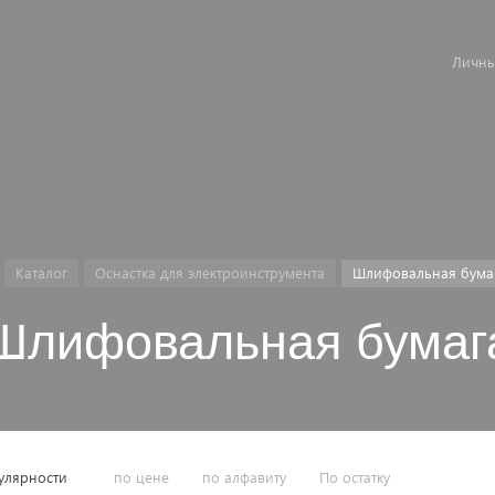
Личны
Каталог
Оснастка для электроинструмента
Шлифовальная бума
Шлифовальная бумаг
улярности
по цене
по алфавиту
По остатку