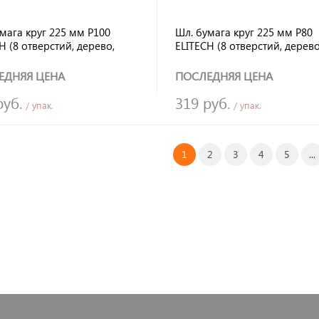
мага круг 225 мм Р100
Шл. бумага круг 225 мм Р80
H (8 отверстий, дерево,
ELITECH (8 отверстий, дерево
, пластик) липучка, для
металл, пластик) липучка, дл
923Э (5 шт)
МШС 1923Э (5 шт)
ЕДНЯЯ ЦЕНА
ПОСЛЕДНЯЯ ЦЕНА
руб.
319 руб.
/ упак.
/ упак.
1
2
3
4
5
...