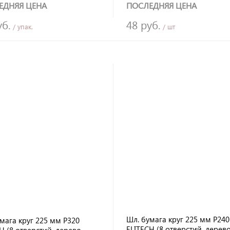
ка WILLMARK (5 шт)
ЕДНЯЯ ЦЕНА
ПОСЛЕДНЯЯ ЦЕНА
уб.
48 руб.
/ упак.
/ шт
Шл. бумага круг 225 мм Р240
мага круг 225 мм Р320
ELITECH (8 отверстий, дерево