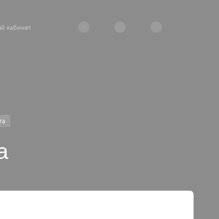
й кабинет
га
а