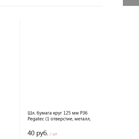
Шл. бумага круг 125 мм Р36
,
Pegatec (1 отверстие, металл,
фибровый)
40 руб.
/ шт