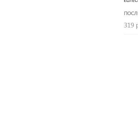
ELITEC
металл
МШС 1
ПОСЛ
319 