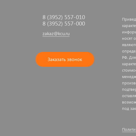
8 (3952) 557-010
Привед
8 (3952) 557-000
характе
информ
zakaz@kcu.ru
носят 
являют
опреде
РФ. Дл
Заказать звонок
характ
стоимо
менедж
произв
подтве
оставл
возмож
под зак
Полити