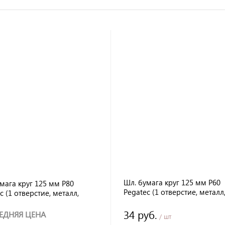
Шл. бумага круг 125 мм Р60
мага круг 125 мм Р80
Pegatec (1 отверстие, металл
c (1 отверстие, металл,
фибровый)
вый)
34 руб.
ЕДНЯЯ ЦЕНА
/ шт