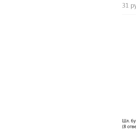
31 р
Шл. бу
(8 отв
пласти