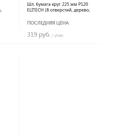
Шл. бумага круг 225 мм Р120
,
ELITECH (8 отверстий, дерево,
я
металл, пластик) липучка, для
МШС 1923Э (5 шт)
ПОСЛЕДНЯЯ ЦЕНА
319 руб.
/ упак.