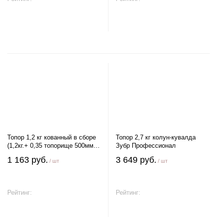
В корзину
В корзину
Топор 1,2 кг кованный в сборе
Топор 2,7 кг колун-кувалда
(1,2кг.+ 0,35 топорище 500мм.,
Зубр Профессионал
Б3) СИБРТЕХ
1 163 руб.
3 649 руб.
/ шт
/ шт
Рейтинг:
Рейтинг:
В корзину
В корзину