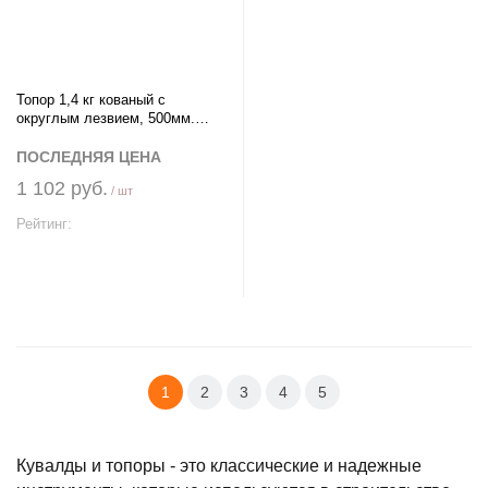
Топор 1,4 кг кованый с
округлым лезвием, 500мм.
(общий вес 1750гр.) СИБИН
ПОСЛЕДНЯЯ ЦЕНА
1 102 руб.
/ шт
Рейтинг:
В корзину
1
2
3
4
5
Кувалды и топоры - это классические и надежные