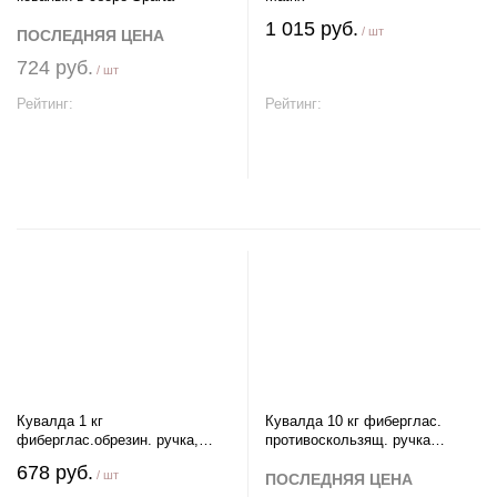
1 015 руб.
/ шт
ПОСЛЕДНЯЯ ЦЕНА
724 руб.
/ шт
Рейтинг:
Рейтинг:
В корзину
В корзину
Кувалда 1 кг
Кувалда 10 кг фиберглас.
фиберглас.обрезин. ручка,
противоскользящ. ручка
кованая Sparta
удлиненная, кованая ЗУБР
678 руб.
/ шт
Профессионал
ПОСЛЕДНЯЯ ЦЕНА