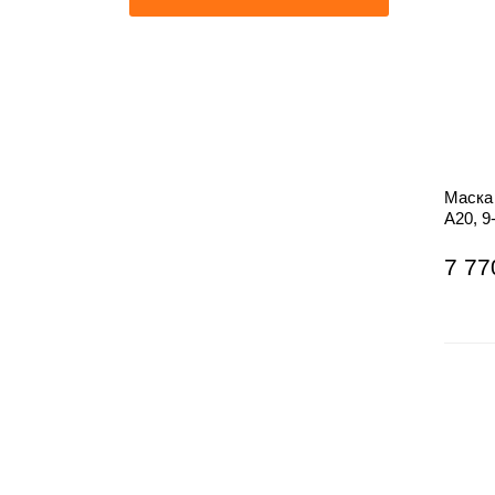
Маска
A20, 
ЗНАК
7 77