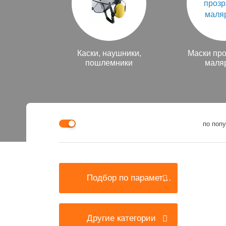
Каски, наушники,
Маски пр
пошлемники
маля
по поп
Подбор по параметрам
Другие категории