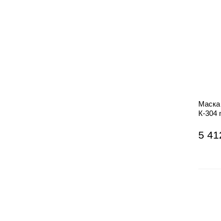
Маска
К-304 
черны
5 41