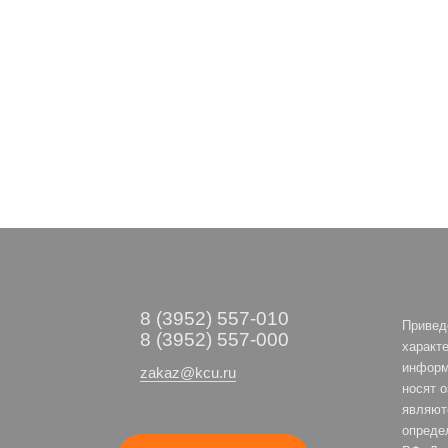
8 (3952) 557-010
Привед
8 (3952) 557-000
характе
информ
zakaz@kcu.ru
носят 
являют
опреде