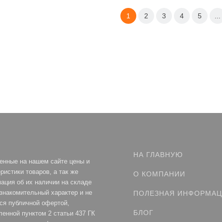
1
2
3
4
5
...
НА ГЛАВНУЮ
енные на нашем сайте цены и
ристики товаров, а так же
О КОМПАНИИ
ация об их наличии на складе
ознакомительный характер и не
ПОЛЕЗНАЯ ИНФОРМА
ся публичной офертой,
БЛОГ
ленной пунктом 2 статьи 437 ГК