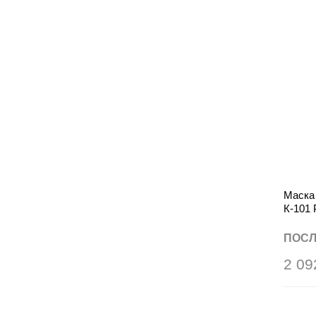
Маска
К-101
черны
ПОСЛ
2 09