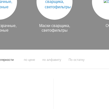
озрачные,
Маски сварщика,
О
рные
светофильтры
улярности
по цене
по алфавиту
По остатку