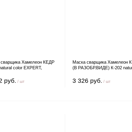
 сварщика Хамелеон КЕДР
Маска сварщика Хамелеон 
natural color EXPERT,
(В РАЗОБР.ВИДЕ) К-202 natur
й
color PRIME , черный
2 руб.
3 326 руб.
/ шт
/ шт