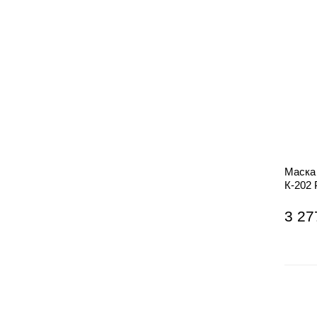
Маска
К-202
ЗНАК
3 27