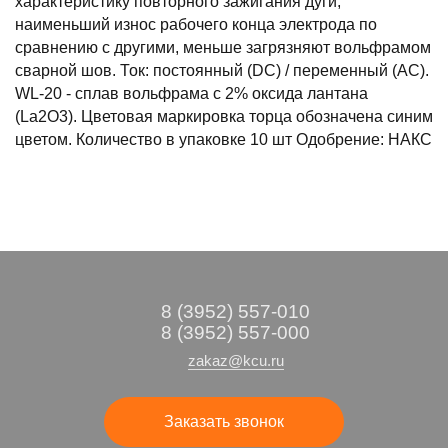
характеристику повторного зажигания дуги,
наименьший износ рабочего конца электрода по
сравнению с другими, меньше загрязняют вольфрамом
сварной шов. Ток: постоянный (DС) / переменный (АС).
WL-20 - сплав вольфрама с 2% оксида лантана
(La2O3). Цветовая маркировка торца обозначена синим
цветом. Количество в упаковке 10 шт Одобрение: НАКС
8 (3952) 557-010
8 (3952) 557-000
zakaz@kcu.ru
Заказать звонок