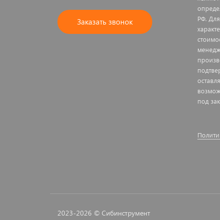
опреде
РФ. Дл
Заказать звонок
характ
стоимо
менедж
произв
подтве
оставл
возмож
под зак
Полити
2023-2026 © Сибинструмент