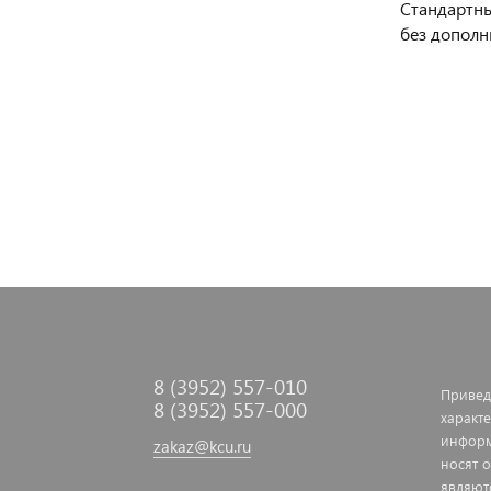
Стандартны
без дополн
8 (3952) 557-010
Привед
8 (3952) 557-000
характе
информ
zakaz@kcu.ru
носят 
являют