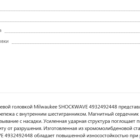
а
овки
цевой головкой Milwaukee SHOCKWAVE 4932492448 представл
епежа с внутренним шестигранником. Магнитный сердечник
ьзывание с насадки. Усиленная ударная структура поглощает 
ту от разрушения. Изготовленная из хромомолибденовой стал
 4932492448 обладает повышенной износостойкостью при р