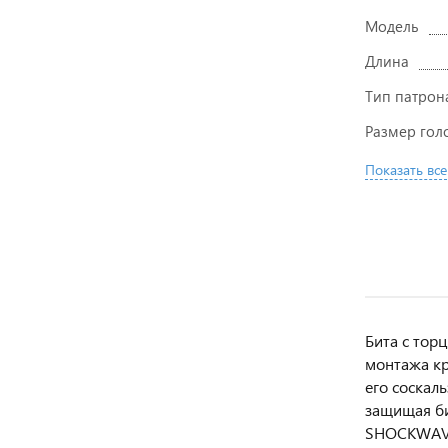
Модель
Длина
Тип патрон
Размер гол
Показать все
Бита с тор
монтажа кр
его соскал
защищая би
SHOCKWAVE