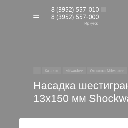
8 (3952) 557-010
8 (3952) 557-000
Например,
дрель
Иркутск
Найти
в каталоге
Каталог
Milwaukee
Оснастка Milwaukee
Насадка шестигран
13х150 мм Shockw