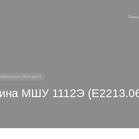
Личны
ифмашины (болгарки)
на МШУ 1112Э (E2213.06