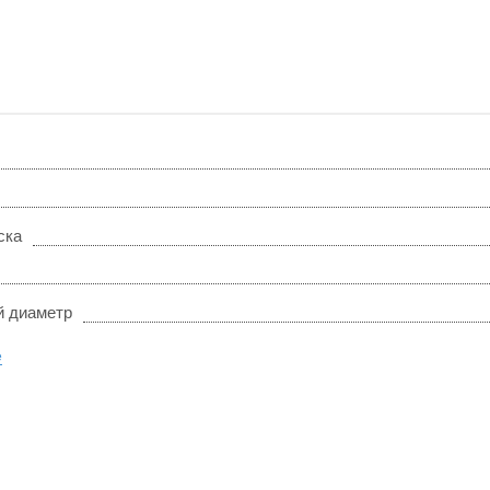
ска
 диаметр
е