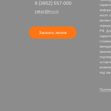
8 (3952) 557-000
характе
информ
zakaz@kcu.ru
носят 
являют
опреде
РФ. Дл
Заказать звонок
характе
стоимо
менедж
произв
подтве
оставля
возмож
под зак
Полити