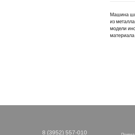
Машина шл
из металла
модели инс
материала 
8 (3952) 557-010
Привед