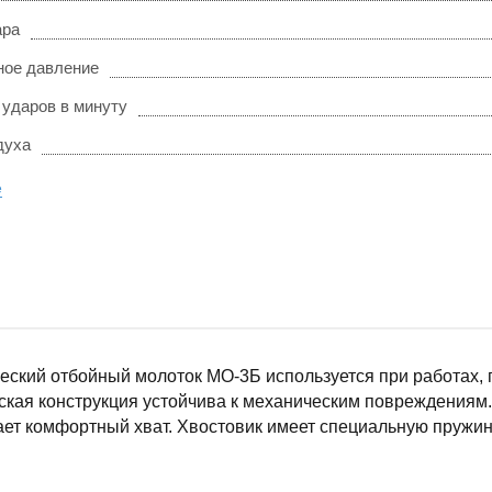
ара
ое давление
 ударов в минуту
духа
е
ский отбойный молоток МО-3Б используется при работах, г
кая конструкция устойчива к механическим повреждениям. 
ет комфортный хват. Хвостовик имеет специальную пружину