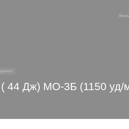
Личны
румент
( 44 Дж) МО-3Б (1150 уд/