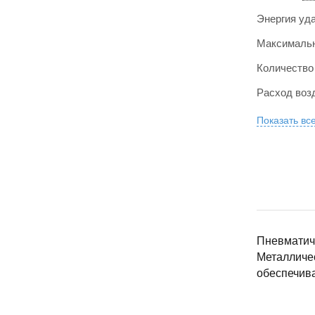
Энергия уд
Максимальн
Количество
Расход воз
Показать вс
Пневматиче
Металличес
обеспечива