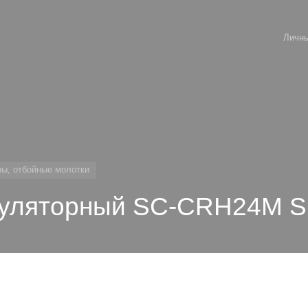
Личны
ы, отбойные молотки
муляторный SC-CRH24M 