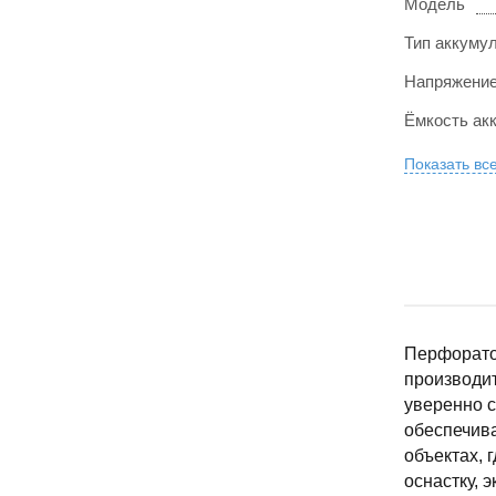
Модель
Тип аккуму
Напряжение
Ёмкость ак
Показать вс
Перфорато
производит
уверенно с
обеспечива
объектах, 
оснастку,