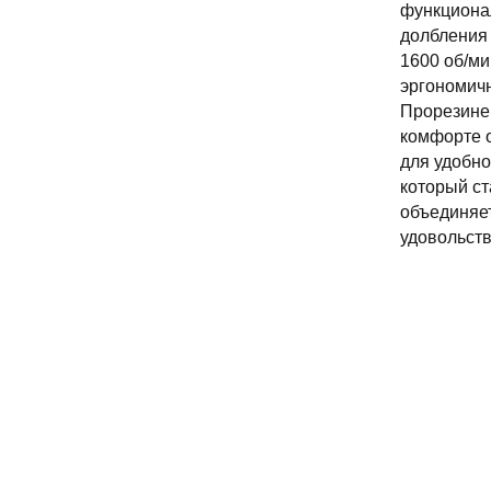
функционал
долбления 
1600 об/ми
эргономич
Прорезинен
комфорте о
для удобн
который с
объединяет
удовольст