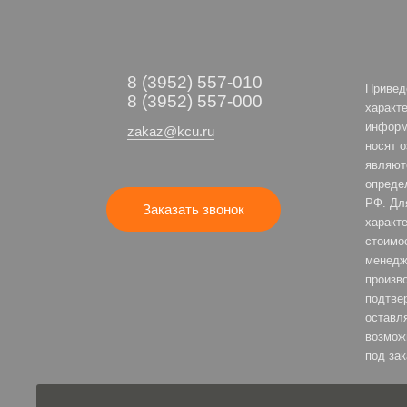
8 (3952) 557-010
Привед
8 (3952) 557-000
характе
информ
zakaz@kcu.ru
носят 
являют
опреде
РФ. Дл
Заказать звонок
характе
стоимо
менедж
произв
подтве
оставля
возмож
под зак