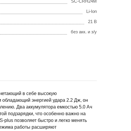
SC-CRH24M
Li-Ion
21 В
без акк. и з/у
четающий в себе высокую
 обладающий энергией удара 2.2 Дж, он
лению. Два аккумулятора емкостью 5.0 Ач
ой подзарядки, что особенно важно на
DS-plus позволяет быстро и легко менять
режима работы расширяют