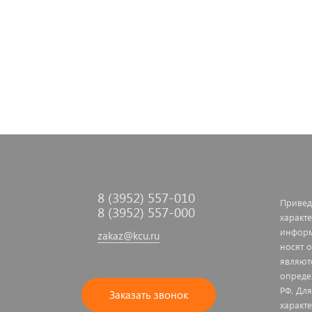
8 (3952) 557-010
Привед
8 (3952) 557-000
характе
информ
zakaz@kcu.ru
носят 
являют
опреде
РФ. Дл
Заказать звонок
характ