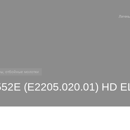
Личны
ы, отбойные молотки
52E (E2205.020.01) HD 