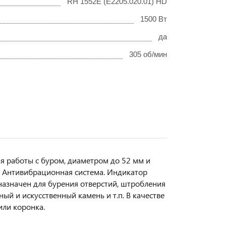
RH 1552E (E2205.020.01) HD
1500 Вт
да
305 об/мин
ля работы с буром, диаметром до 52 мм и
. Антивибрационная система. Индикатор
назначен для бурения отверстий, штробления
ый и искусственный камень и т.п. В качестве
или коронка.