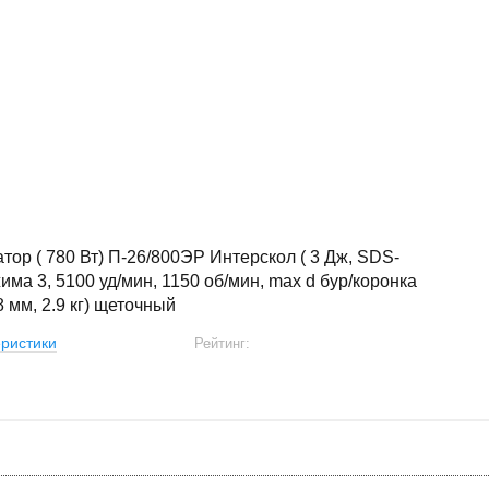
ор ( 780 Вт) П-26/800ЭР Интерскол ( 3 Дж, SDS-
жима 3, 5100 уд/мин, 1150 об/мин, max d бур/коронка
8 мм, 2.9 кг) щеточный
ристики
Рейтинг: