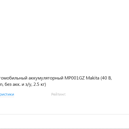
томобильный аккумуляторный MP001GZ Makita (40 В,
n, без акк. и з/у, 2.5 кг)
ристики
Рейтинг: