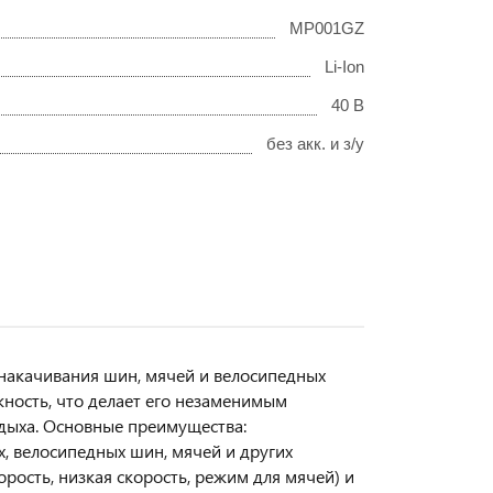
MP001GZ
Li-Ion
40 В
без акк. и з/у
 накачивания шин, мячей и велосипедных
жность, что делает его незаменимым
тдыха. Основные преимущества:
, велосипедных шин, мячей и других
рость, низкая скорость, режим для мячей) и