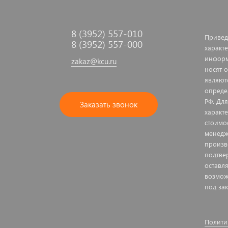
8 (3952) 557-010
Привед
8 (3952) 557-000
характе
информ
zakaz@kcu.ru
носят 
являют
опреде
РФ. Дл
Заказать звонок
характ
стоимо
менедж
произв
подтве
оставл
возмож
под зак
Полити