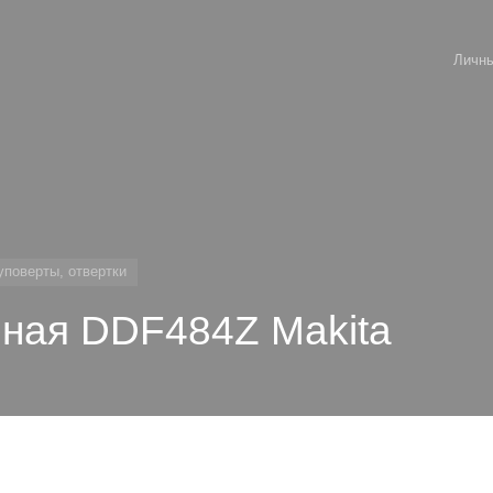
Личны
уповерты, отвертки
рная DDF484Z Makita