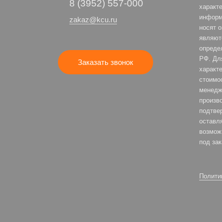
8 (3952) 557-000
характе
информ
zakaz@kcu.ru
носят 
являют
опреде
РФ. Дл
Заказать звонок
характе
стоимо
менедж
произв
подтве
оставля
возмож
под зак
Полити