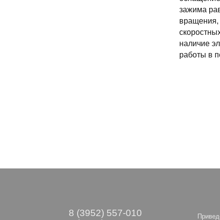
зажима рав
вращения, 
скоростных
наличие эл
работы в п
8 (3952) 557-010
Привед