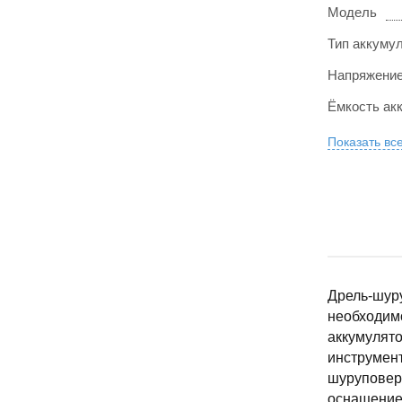
Модель
Тип аккуму
Напряжение
Ёмкость ак
Показать вс
Дрель-шуру
необходимо
аккумулято
инструмент
шуруповер
оснащение 