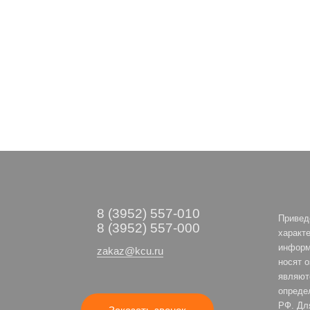
8 (3952) 557-010
Привед
8 (3952) 557-000
характе
информ
zakaz@kcu.ru
носят 
являют
опреде
РФ. Дл