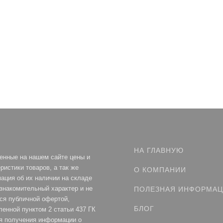
НА ГЛАВНУЮ
енные на нашем сайте цены и
ристики товаров, а так же
О КОМПАНИИ
ация об их наличии на складе
ознакомительный характер и не
ПОЛЕЗНАЯ ИНФОРМА
ся публичной офертой,
БЛОГ
ленной пунктом 2 статьи 437 ГК
я получения информации о