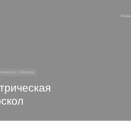
Личны
уповерты, отвертки
трическая
рскол