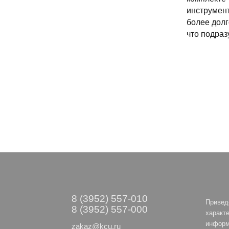
инструмент
более долг
что подраз
8 (3952) 557-010
Привед
8 (3952) 557-000
характе
информ
zakaz@kcu.ru