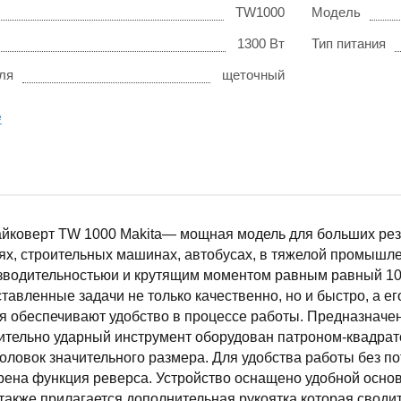
TW1000
Модель
1300 Вт
Тип питания
ля
щеточный
е
айковерт TW 1000 Makita— мощная модель для больших рез
х, строительных машинах, автобусах, в тяжелой промышле
зводительностьюи и крутящим моментом равным равный 10
тавленные задачи не только качественно, но и быстро, а е
я обеспечивают удобство в процессе работы. Предназначе
ительно ударный инструмент оборудован патроном-квадра
оловок значительного размера. Для удобства работы без п
ена функция реверса. Устройство оснащено удобной основн
также прилагается дополнительная рукоятка которая своди