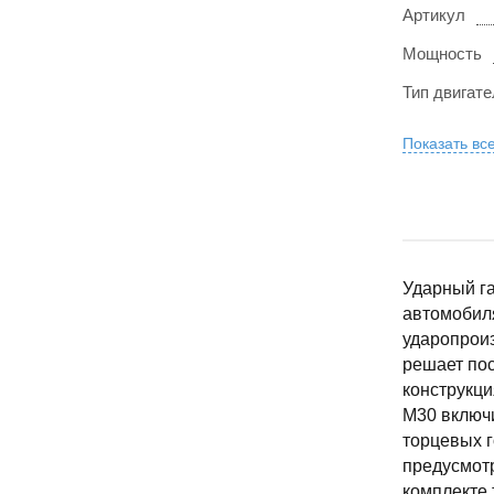
Артикул
Мощность
Тип двигате
Показать вс
Ударный г
автомобиля
ударопрои
решает пос
конструкци
M30 включ
торцевых г
предусмотр
комплекте 