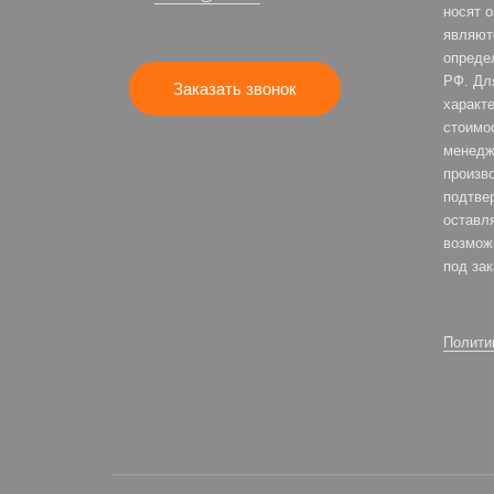
носят 
являют
опреде
РФ. Дл
Заказать звонок
характе
стоимо
менедж
произв
подтве
оставля
возмож
под зак
Полити