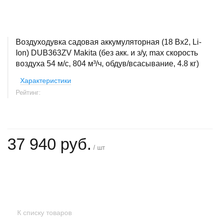
Воздуходувка садовая аккумуляторная (18 Вх2, Li-
Ion) DUB363ZV Makita (без акк. и з/у, max скорость
воздуха 54 м/с, 804 м³/ч, обдув/всасывание, 4.8 кг)
Характеристики
Рейтинг:
37 940 руб.
/ шт
+
−
К списку товаров