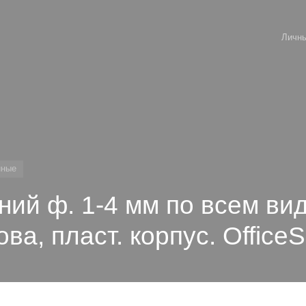
Личны
нные
иний ф. 1-4 мм по всем ви
ова, пласт. корпус. Office