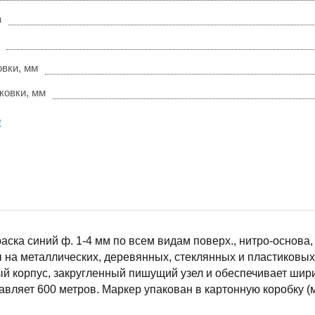
а
овки, мм
ковки, мм
е
раска синий ф. 1-4 мм по всем видам поверх., нитро-основа,
 на металлических, деревянных, стеклянных и пластиковых
й корпус, закругленный пишущий узел и обеспечивает шир
авляет 600 метров. Маркер упакован в картонную коробку (м