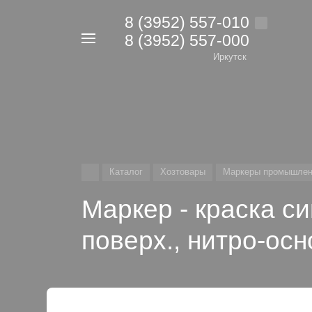
8 (3952) 557-010
8 (3952) 557-000
Например,
дрель
Иркутск
Найти
в каталоге
Каталог
Хозтовары
Маркеры промышле
Маркер - краска с
поверх., нитро-осн