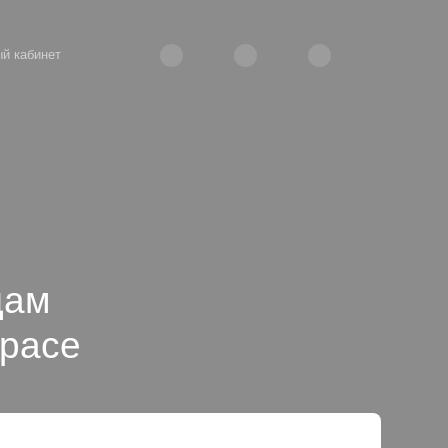
й кабинет
дам
Space