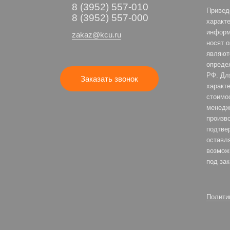
8 (3952) 557-010
Привед
8 (3952) 557-000
характе
информ
zakaz@kcu.ru
носят 
являют
опреде
РФ. Дл
Заказать звонок
характе
стоимо
менедж
произв
подтве
оставля
возмож
под зак
Полити