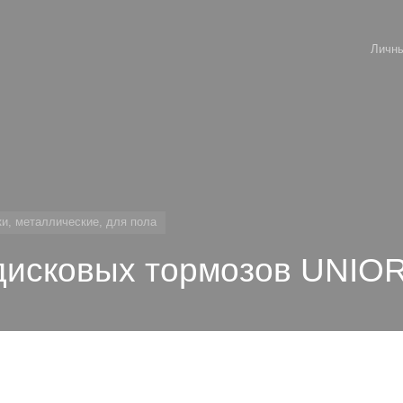
Личны
и, металлические, для пола
 дисковых тормозов UNIO