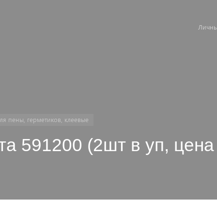
Личны
ля пены, герметиков, клеевые
а 591200 (2шт в уп, цена