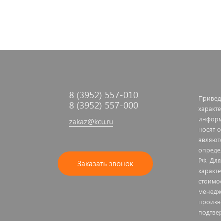
8 (3952) 557-010
Привед
8 (3952) 557-000
характе
информ
zakaz@kcu.ru
носят 
являют
опреде
РФ. Дл
Заказать звонок
характ
стоимо
менедж
произв
подтве