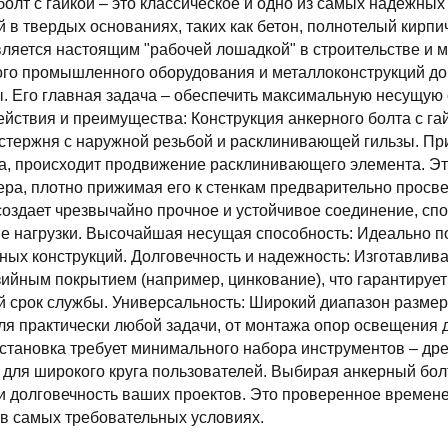
олт с гайкой – это классическое и одно из самых надежны
 в твердых основаниях, таких как бетон, полнотелый кирпи
ляется настоящим "рабочей лошадкой" в строительстве и 
ого промышленного оборудования и металлоконструкций до
. Его главная задача – обеспечить максимальную несущую 
йствия и преимущества: Конструкция анкерного болта с га
 стержня с наружной резьбой и расклинивающей гильзы. Пр
а, происходит продвижение расклинивающего элемента. Это
ера, плотно прижимая его к стенкам предварительно просв
создает чрезвычайно прочное и устойчивое соединение, с
е нагрузки. Высочайшая несущая способность: Идеально п
ных конструкций. Долговечность и надежность: Изготавлива
ийным покрытием (например, цинкование), что гарантирует
 срок службы. Универсальность: Широкий диапазон размер
я практически любой задачи, от монтажа опор освещения д
становка требует минимального набора инструментов – дрели
для широкого круга пользователей. Выбирая анкерный болт 
и долговечность ваших проектов. Это проверенное времен
в самых требовательных условиях.