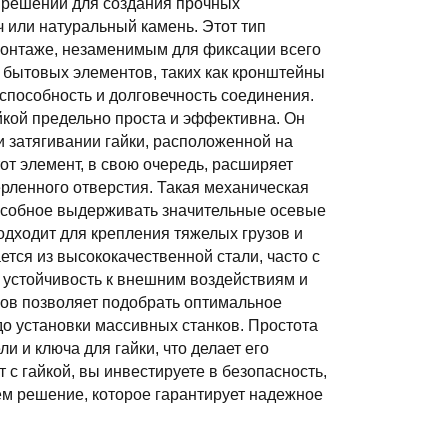
х решений для создания прочных
ч или натуральный камень. Этот тип
монтаже, незаменимым для фиксации всего
 бытовых элементов, таких как кронштейны
способность и долговечность соединения.
йкой предельно проста и эффективна. Он
и затягивании гайки, расположенной на
т элемент, в свою очередь, расширяет
ерленного отверстия. Такая механическая
пособное выдерживать значительные осевые
одходит для крепления тяжелых грузов и
ется из высококачественной стали, часто с
 устойчивость к внешним воздействиям и
ов позволяет подобрать оптимальное
о установки массивных станков. Простота
 и ключа для гайки, что делает его
с гайкой, вы инвестируете в безопасность,
ем решение, которое гарантирует надежное