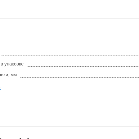
 в упаковке
овки, мм
е