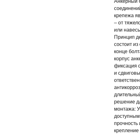
Анкерный б
соединений
крепежа яв
– от тяжел
или навесы
Принцип де
состоит из
конце болт
корпус анк
фиксация 
и сдвиговы
ответствен
антикорроз
длительный
решение дл
монтажа: У
доступным 
прочность 
крепление 