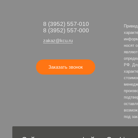
8 (3952) 557-010
Привед
8 (3952) 557-000
характе
информ
zakaz@kcu.ru
носят 
являют
опреде
РФ. Дл
Заказать звонок
характе
стоимо
менедж
произв
подтве
оставля
возмож
под зак
Полити