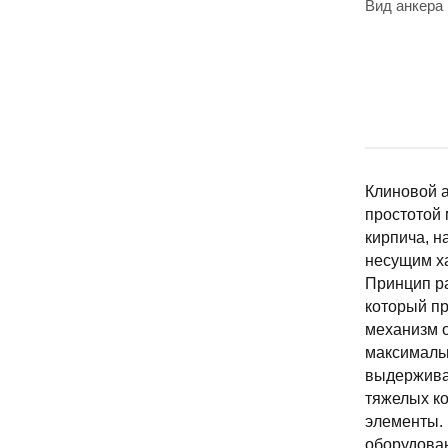
Вид анкера
Клиновой а
простотой 
кирпича, н
несущим ха
Принцип р
который пр
механизм о
максималь
выдерживат
тяжелых ко
элементы. 
оборудован