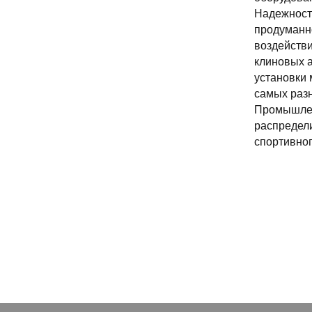
Надежность
продуманно
воздействи
клиновых а
установки
самых разн
Промышлен
распредели
спортивног