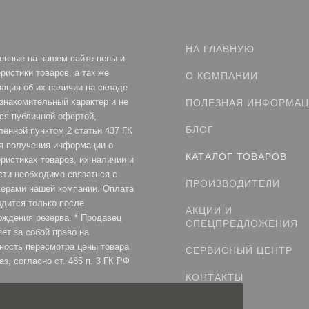
НА ГЛАВНУЮ
енные на нашем сайте цены и
ристики товаров, а так же
О КОМПАНИИ
ация об их наличии на складе
ознакомительный характер и не
ПОЛЕЗНАЯ ИНФОРМА
ся публичной офертой,
БЛОГ
ленной пунктом 2 статьи 437 ГК
я получения информации о
КАТАЛОГ ТОВАРОВ
ристиках товаров, их наличии и
сти необходимо связаться с
ПРОИЗВОДИТЕЛИ
ерами нашей компании. Оплата
одится только после
АКЦИИ И
рждения резерва. * Продавец
СПЕЦПРЕДЛОЖЕНИЯ
ет за собой право на
ность пересмотра цены товара
СЕРВИСНЫЙ ЦЕНТР
аз, согласно ст. 485 п. 3 ГК РФ
КОНТАКТЫ
ка конфиденциальности