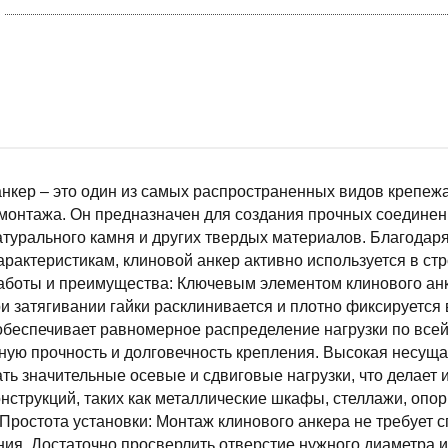
нкер – это один из самых распространенных видов крепеж
монтажа. Он предназначен для создания прочных соединени
атурального камня и других твердых материалов. Благодар
рактеристикам, клиновой анкер активно используется в стр
аботы и преимущества: Ключевым элементом клинового анк
и затягивании гайки расклинивается и плотно фиксируется 
беспечивает равномерное распределение нагрузки по всей
ную прочность и долговечность крепления. Высокая несущ
ь значительные осевые и сдвиговые нагрузки, что делает
нструкций, таких как металлические шкафы, стеллажи, опо
Простота установки: Монтаж клинового анкера не требует
ия. Достаточно просверлить отверстие нужного диаметра и г