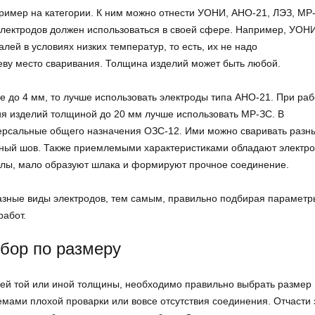
ример на категории. К ним можно отнести УОНИ, АНО-21, ЛЭЗ, МР
электродов должен использоваться в своей сфере. Например, УОН
ей в условиях низких температур, то есть, их не надо
греву место сваривания. Толщина изделий может быть любой.
е до 4 мм, то лучше использовать электроды типа АНО-21. При раб
ия изделий толщиной до 20 мм лучше использовать МР-ЗС. В
ерсальные общего назначения ОЗС-12. Ими можно сваривать разн
енный шов. Также приемлемыми характеристиками обладают электр
ллы, мало образуют шлака и формируют прочное соединение.
азные виды электродов, тем самым, правильно подбирая параметр
ния работ.
бор по размеру
лей той или иной толщины, необходимо правильно выбрать размер
емами плохой проварки или вовсе отсутствия соединения. Отчасти 