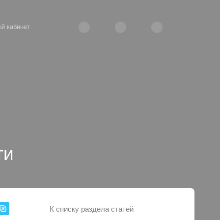
й кабинет
ти
К списку раздела статей