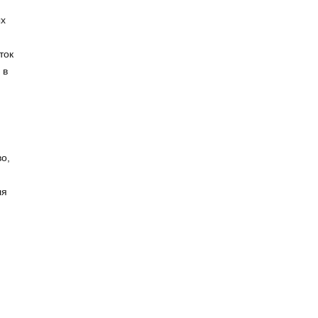
ых
ток
 в
о,
ля