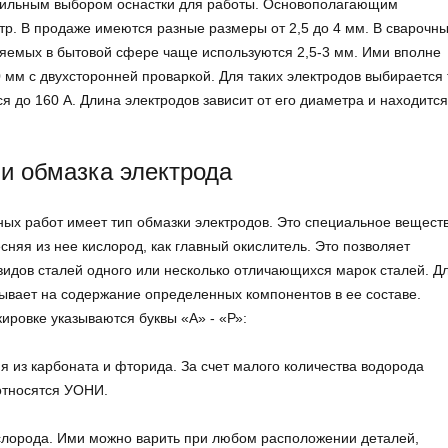
равильным выбором оснастки для работы. Основополагающим
тр. В продаже имеются разные размеры от 2,5 до 4 мм. В сварочн
яемых в бытовой сфере чаще используются 2,5-3 мм. Ими вполне
 мм с двухсторонней проваркой. Для таких электродов выбирается 
ся до 160 А. Длина электродов зависит от его диаметра и находится
и обмазка электрода
х работ имеет тип обмазки электродов. Это специальное веществ
сняя из нее кислород, как главный окислитель. Это позволяет
видов сталей одного или несколько отличающихся марок сталей. Д
зывает на содержание определенных компонентов в ее составе.
ировке указываются буквы «А» - «Р»:
ия из карбоната и фторида. За счет малого количества водорода
 относятся УОНИ.
кислорода. Ими можно варить при любом расположении деталей,