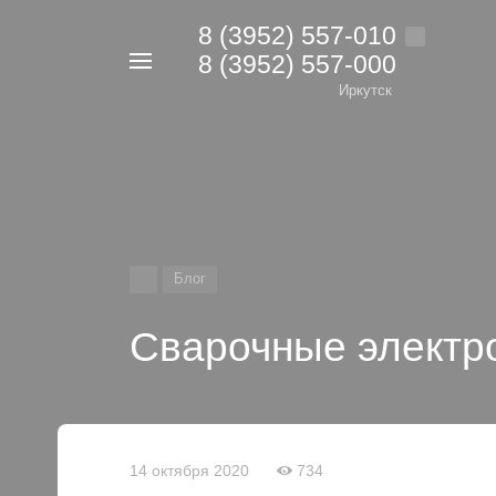
8 (3952) 557-010
8 (3952) 557-000
Например,
дрель
Иркутск
Найти
в каталоге
Блог
Сварочные электро
14 октября 2020
734