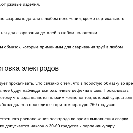
ают ржавые изделия.
ожно сваривать детали в любом положении, кроме вертикального.
ятся для сваривания деталей в любом положении.
ды обмазок, которые применимы для сваривания труб в любом
отовка электродов
ует прокаливать. Это связано с тем, что в пористую обмазку во вр
за нее будут наблюдаться различные дефекты в шве. Прокаливать
потому что вода является плохим компонентов, который существен
аботка должна проводиться при температуре 260 градусов.
нственного расположения электрода во время выполнения сварки.
же допускается наклон о 30-60 градусов к перпендикуляру