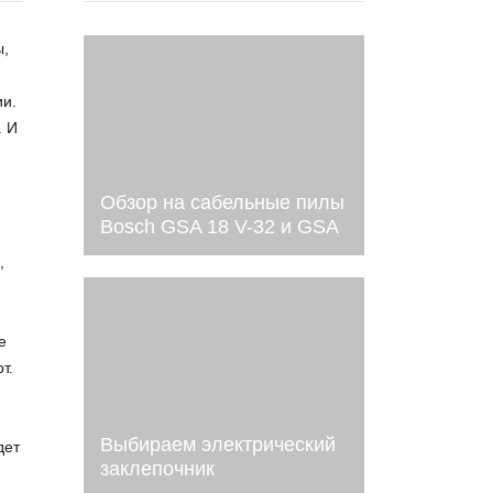
ы,
ии.
. И
Обзор на сабельные пилы
Bosch GSA 18 V-32 и GSA
16-32
,
е
т.
Выбираем электрический
дет
заклепочник