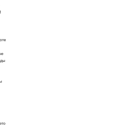
-
И
оте
ые
оды
ы
это