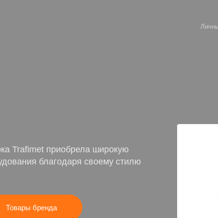
Личны
рка Trafimet приобрела широкую
рудования благодаря своему стилю
Товары бренда