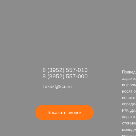
8 (3952) 557-010
Привед
8 (3952) 557-000
характе
информ
zakaz@kcu.ru
носят 
являют
опреде
РФ. Дл
Заказать звонок
характе
стоимо
менедж
произв