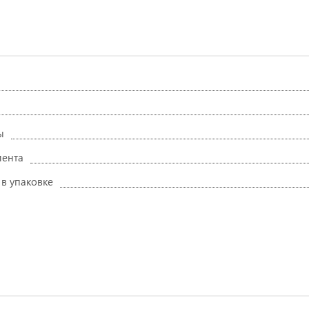
ы
мента
 в упаковке