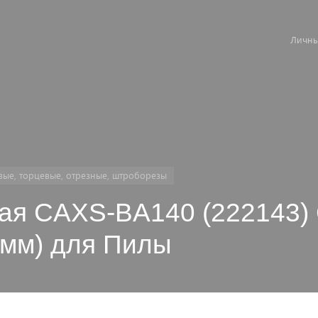
Личны
вые, торцевые, отрезные, штроборезы
я CAXS-BA140 (222143)
 мм) для Пилы