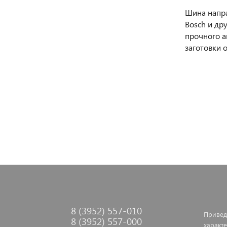
Шина напра
Bosch и др
прочного а
заготовки 
8 (3952) 557-010
Привед
8 (3952) 557-000
характе