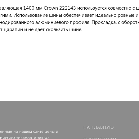
вляющая 1400 мм Crown 222143 используется совместно с
угими. Использование шины обеспечивает идеально ровные и
нодированного алюминиевого профиля. Прокладка, с оборотн
от царапин и не дает скользить шине.
НА ГЛАВНУЮ
енные на нашем сайте цены и
ристики товаров, а так же