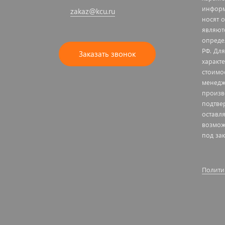
информ
zakaz@kcu.ru
носят 
являют
опреде
РФ. Дл
Заказать звонок
характ
стоимо
менедж
произв
подтве
оставл
возмож
под зак
Полити