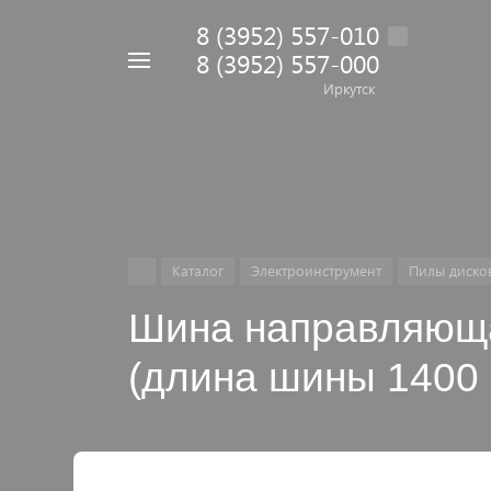
8 (3952) 557-010
8 (3952) 557-000
Например,
дрель
Иркутск
Найти
в каталоге
Каталог
Электроинструмент
Пилы диско
Шина направляюща
(длина шины 1400