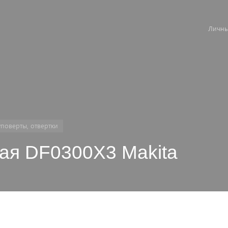
Личны
поверты, отвертки
ая DF0300X3 Makita