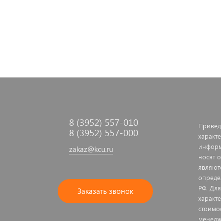
8 (3952) 557-010
Привед
8 (3952) 557-000
характе
информ
zakaz@kcu.ru
носят 
являют
опреде
РФ. Дл
Заказать звонок
характ
стоимо
менедж