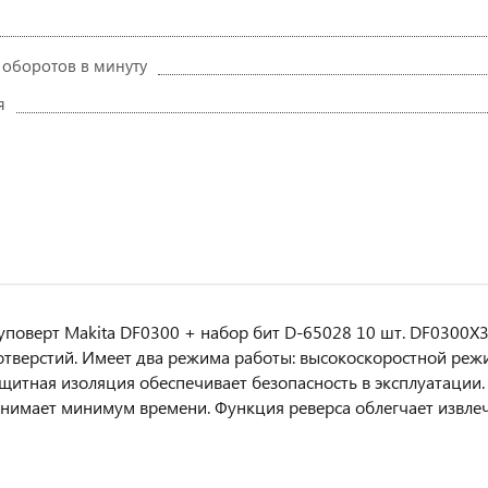
 оборотов в минуту
я
поверт Makita DF0300 + набор бит D-65028 10 шт. DF0300X3
отверстий. Имеет два режима работы: высокоскоростной реж
щитная изоляция обеспечивает безопасность в эксплуатации
анимает минимум времени. Функция реверса облегчает извлеч