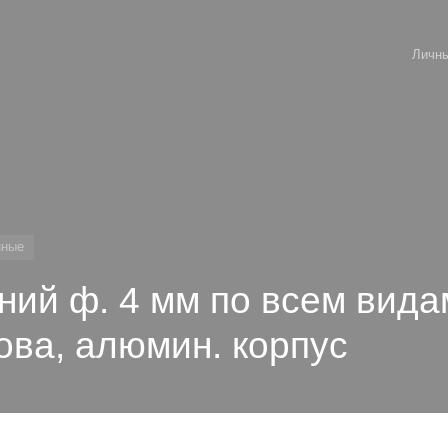
Личны
нные
иний ф. 4 мм по всем вида
ова, алюмин. корпус