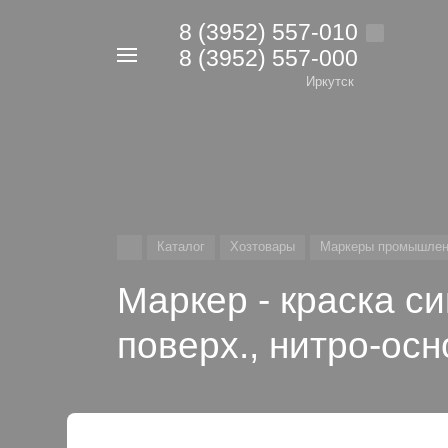
8 (3952) 557-010
8 (3952) 557-000
Например,
дрель
Иркутск
Найти
в каталоге
Каталог
Хозтовары
Маркеры промышле
Маркер - краска с
поверх., нитро-осн