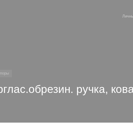
Личны
опоры
глас.обрезин. ручка, ков