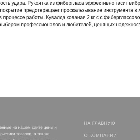
сть удара. Рукоятка из фибергласа эффективно гасит виб
 покрытие предотвращает проскальзывание инструмента в 
 процессе работы. Кувалда кованая 2 кг с с фиберглассов
выбором профессионалов и любителей, ценящих надежность
НА ГЛАВНУЮ
енные на нашем сайте цены и
ристики товаров, а так же
О КОМПАНИИ