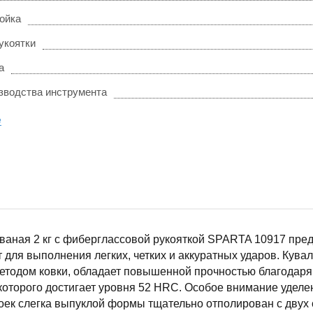
ойка
укоятки
а
зводства инструмента
е
ваная 2 кг с фиберглассовой рукояткой SPARTA 10917 пре
 для выполнения легких, четких и аккуратных ударов. Кува
етодом ковки, обладает повышенной прочностью благодаря 
которого достигает уровня 52 HRC. Особое внимание уделе
оек слегка выпуклой формы тщательно отполирован с двух