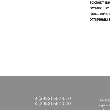
эффективно
резиновое
фиксацию в
отличным 
8 (3952) 557-010
Привед
8 (3952) 557-000
характе