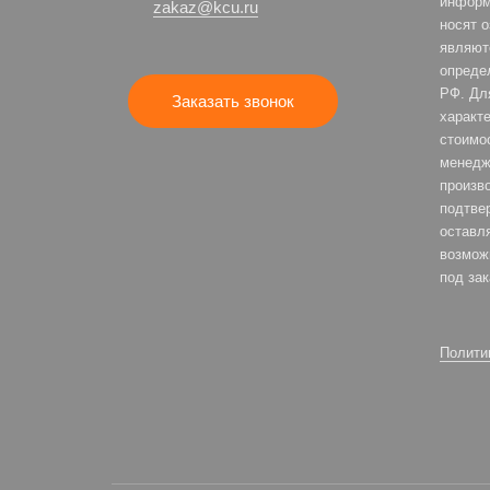
информ
zakaz@kcu.ru
носят 
являют
опреде
РФ. Дл
Заказать звонок
характе
стоимо
менедж
произв
подтве
оставля
возмож
под зак
Полити