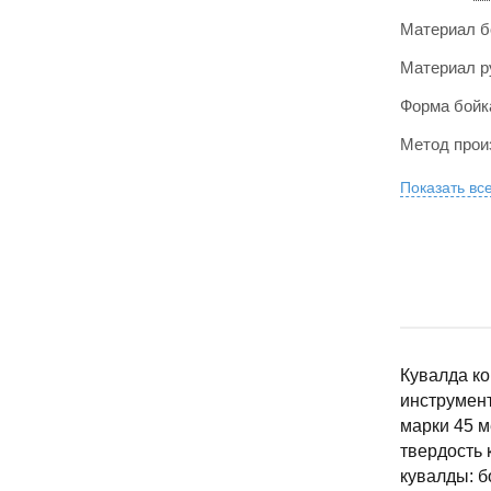
Материал б
Материал р
Форма бойк
Метод прои
Показать вс
Кувалда ко
инструмент
марки 45 м
твердость 
кувалды: б