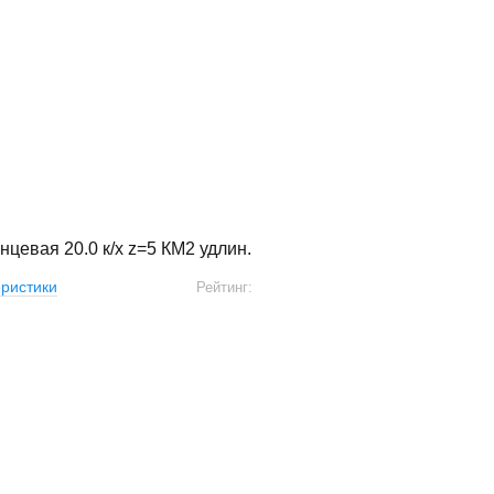
нцевая 20.0 к/х z=5 КМ2 удлин.
ристики
Рейтинг: