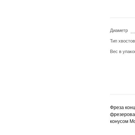
Диаметр
Тип хвосто
Вес в упаков
Фреза конц
фрезерован
конусом Мо