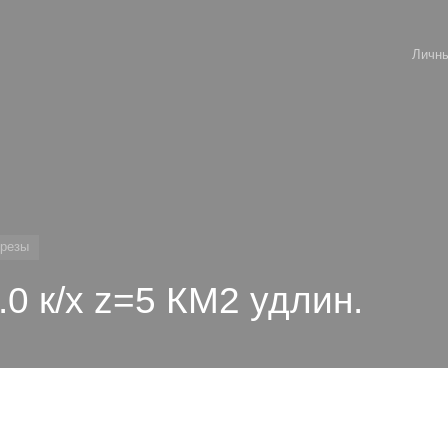
Личны
резы
0 к/х z=5 КМ2 удлин.