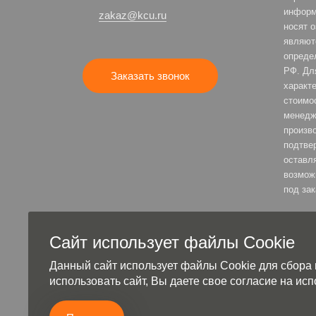
информ
zakaz@kcu.ru
носят 
являют
опреде
РФ. Дл
Заказать звонок
характе
стоимо
менедж
произв
подтве
оставля
возмож
под зак
Сайт использует файлы Cookie
Полити
Данный сайт использует файлы Cookie для сбора
использовать сайт, Вы даете свое согласие на и