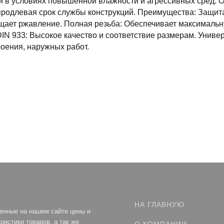
 в условиях повышенной влажности и агрессивных сред. О
продлевая срок службы конструкций. Преимущества: Защит
щает ржавление. Полная резьба: Обеспечивает максимальн
IN 933: Высокое качество и соответствие размерам. Универ
оения, наружных работ.
НА ГЛАВНУЮ
енные на нашем сайте цены и
ристики товаров, а так же