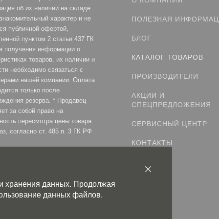
О КОМПАНИИ
ация об их наличии на складе
ознакомительный характер и не
ПОЛЕЗНАЯ ИНФОРМА
ся публичной офертой,
БЛОГ
ленной пунктом 2 статьи 437 ГК
я получения информации о
КАТАЛОГ ТОВАРОВ
ристиках товаров, их наличии и
сти необходимо связаться с
ПРОИЗВОДИТЕЛИ
ерами нашей компании. Оплата
одится только после
АКЦИИ И
рждения резерва. * Продавец
СПЕЦПРЕДЛОЖЕНИЯ
ет за собой право на
ность пересмотра цены товара
СЕРВИСНЫЙ ЦЕНТР
аз, согласно ст. 485 п. 3 ГК РФ
КОНТАКТЫ
ка конфиденциальности
 и хранения данных. Продолжая
спользование данных файлов.