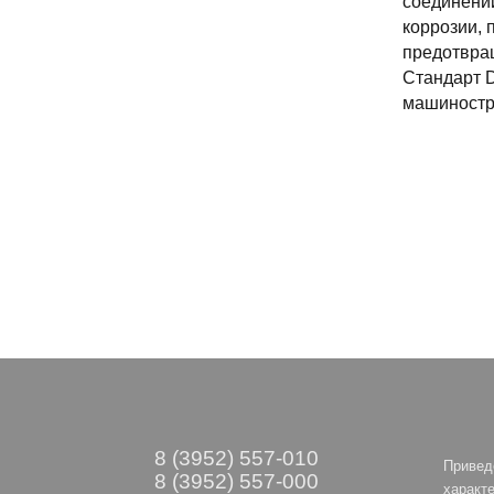
соединений
коррозии, 
предотвра
Стандарт D
машиностр
8 (3952) 557-010
Привед
8 (3952) 557-000
характе