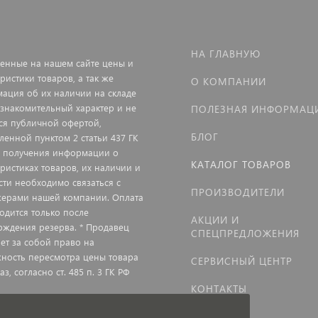
НА ГЛАВНУЮ
енные на нашем сайте цены и
ристики товаров, а так же
О КОМПАНИИ
ация об их наличии на складе
ознакомительный характер и не
ПОЛЕЗНАЯ ИНФОРМАЦ
ся публичной офертой,
БЛОГ
ленной пунктом 2 статьи 437 ГК
я получения информации о
КАТАЛОГ ТОВАРОВ
еристиках товаров, их наличии и
сти необходимо связаться с
ПРОИЗВОДИТЕЛИ
ерами нашей компании. Оплата
одится только после
АКЦИИ И
рждения резерва. * Продавец
СПЕЦПРЕДЛОЖЕНИЯ
яет за собой право на
ность пересмотра цены товара
СЕРВИСНЫЙ ЦЕНТР
аз, согласно ст. 485 п. 3 ГК РФ
КОНТАКТЫ