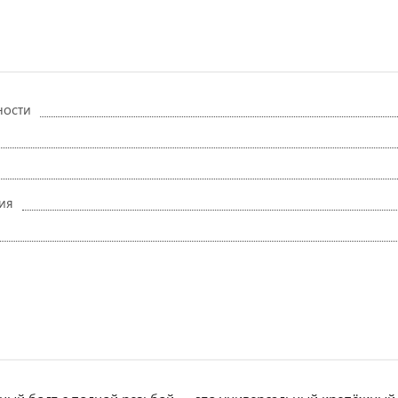
ности
ия