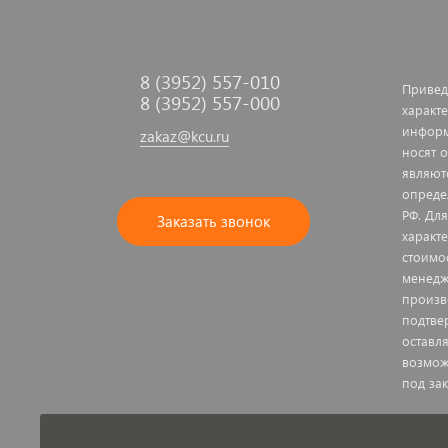
8 (3952) 557-010
Привед
8 (3952) 557-000
характе
информ
zakaz@kcu.ru
носят 
являют
опреде
РФ. Дл
Заказать звонок
характ
стоимо
менедж
произв
подтве
оставл
возмож
под зак