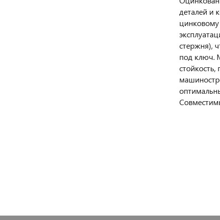
Оцинкованн
деталей и 
цинковому 
эксплуатац
стержня), 
под ключ. 
стойкость,
машиностро
оптимальны
Совместимы