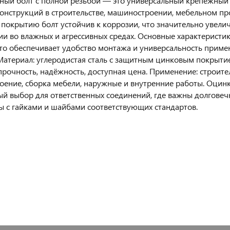
ый болт с полной резьбой — это универсальный крепёжный 
конструкций в строительстве, машиностроении, мебельном про
покрытию болт устойчив к коррозии, что значительно увелич
ии во влажных и агрессивных средах. Основные характеристики
что обеспечивает удобство монтажа и универсальность приме
Материал: углеродистая сталь с защитным цинковым покрыти
 прочность, надёжность, доступная цена. Применение: строит
ение, сборка мебели, наружные и внутренние работы. Оцин
й выбор для ответственных соединений, где важны долговечн
 с гайками и шайбами соответствующих стандартов.