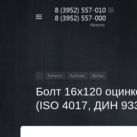
8 (3952) 557-010
8 (3952) 557-000
Например,
дрель
Иркутск
Найти
в каталоге
Каталог
Крепеж
Болты
Болт 16х120 оцинк
(ISO 4017, ДИН 93