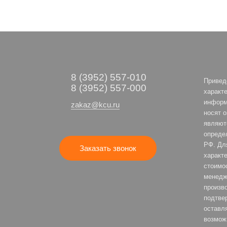
8 (3952) 557-010
Привед
8 (3952) 557-000
характе
информ
zakaz@kcu.ru
носят 
являют
опреде
РФ. Дл
Заказать звонок
характе
стоимо
менедж
произв
подтве
оставля
возмож