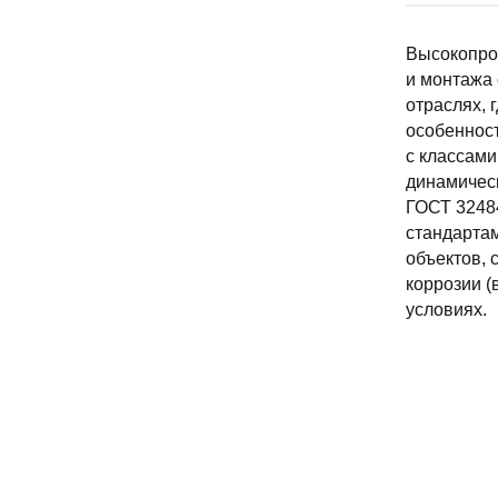
Высокопроч
и монтажа 
отраслях,
особенност
с классами
динамическ
ГОСТ 32484
стандарта
объектов, 
коррозии (
условиях.