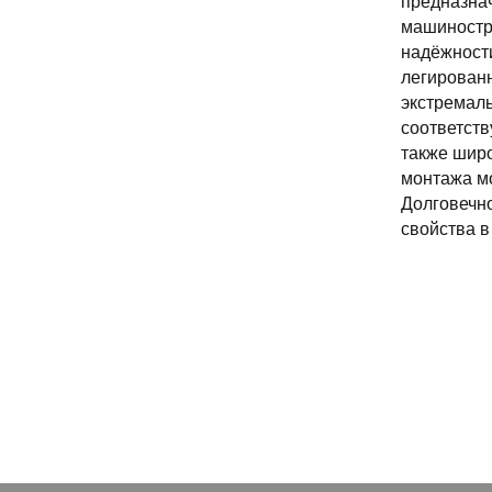
предназнач
машиностро
надёжност
легированн
экстремаль
соответств
также шир
монтажа мо
Долговечно
свойства в