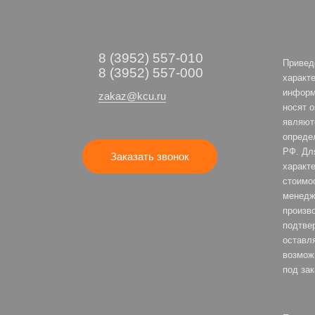
8 (3952) 557-010
Привед
8 (3952) 557-000
характе
информ
zakaz@kcu.ru
носят 
являют
опреде
РФ. Дл
Заказать звонок
характе
стоимо
менедж
произв
подтве
оставля
возмож
под зак