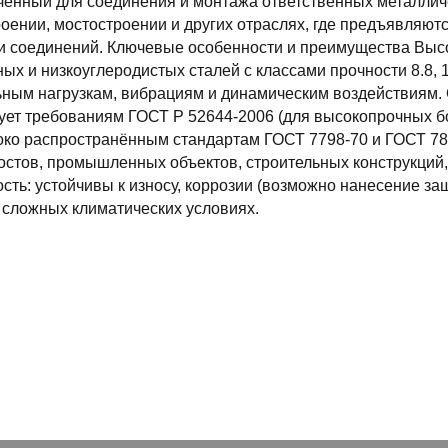
енный для соединения и монтажа ответственных металличе
ении, мостостроении и других отраслях, где предъявляют
и соединений. Ключевые особенности и преимущества Высо
ых и низкоуглеродистых сталей с классами прочности 8.8, 10
ным нагрузкам, вибрациям и динамическим воздействиям. 
ует требованиям ГОСТ Р 52644-2006 (для высокопрочных б
око распространённым стандартам ГОСТ 7798-70 и ГОСТ 78
стов, промышленных объектов, строительных конструкций,
сть: устойчивы к износу, коррозии (возможно нанесение з
 сложных климатических условиях.